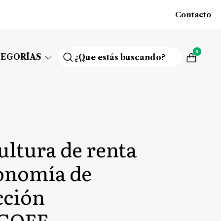
Contacto
0
TEGORÍAS
cultura de renta
conomía de
cción
COFF