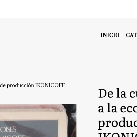
INICIO
CA
ía de producción IKONICOFF
De la 
a la e
produ
IKONI