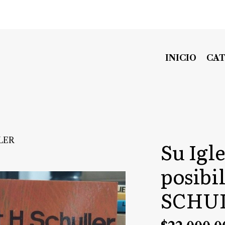
INICIO
CA
LLER
Su Igle
posibi
SCHU