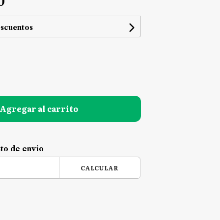
0
escuentos
Agregar al carrito
sto de envío
CALCULAR