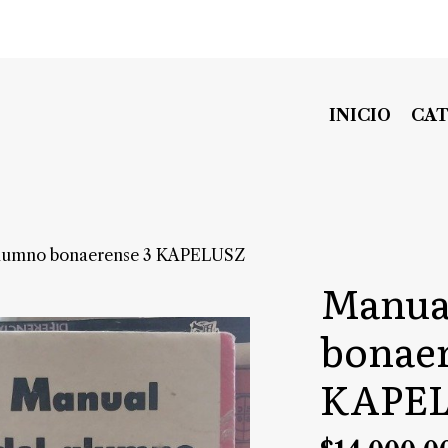
INICIO
CA
alumno bonaerense 3 KAPELUSZ
Manua
bonaer
KAPE