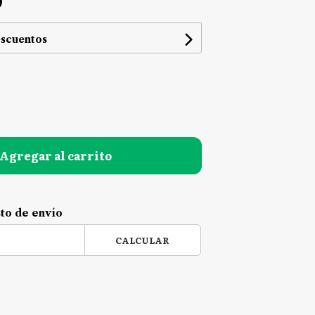
0
escuentos
Agregar al carrito
sto de envío
CALCULAR