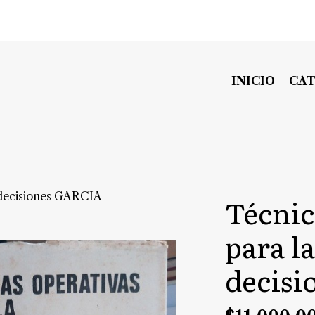
INICIO
CA
 decisiones GARCIA
Técnic
para l
decis