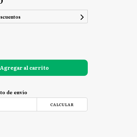
0
escuentos
Agregar al carrito
sto de envío
CALCULAR