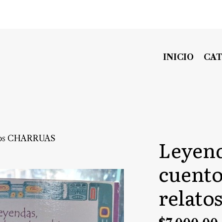
INICIO
CA
latos CHARRUAS
Leyend
cuento
relat