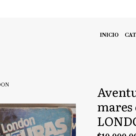
INICIO
CA
NDON
Aventu
mares 
LOND