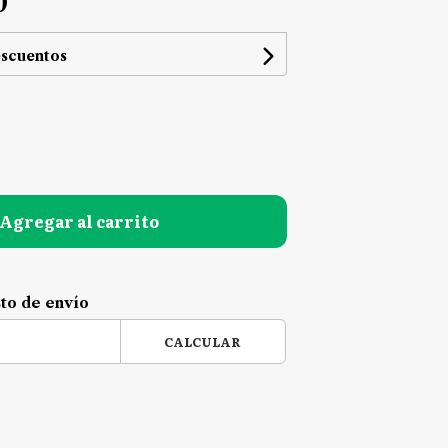
0
escuentos
Agregar al carrito
sto de envío
CALCULAR